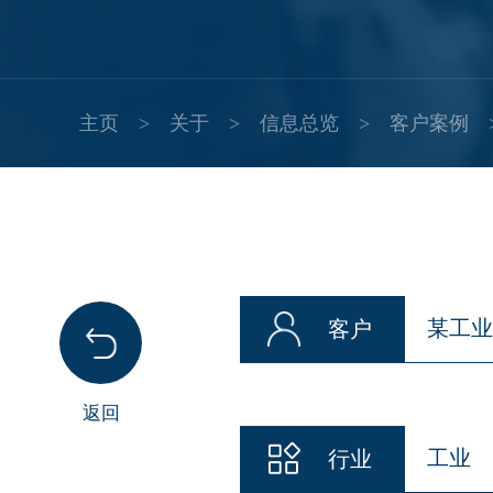
主页
>
关于
>
信息总览
>
客户案例
某工
客户
返回
工业
行业