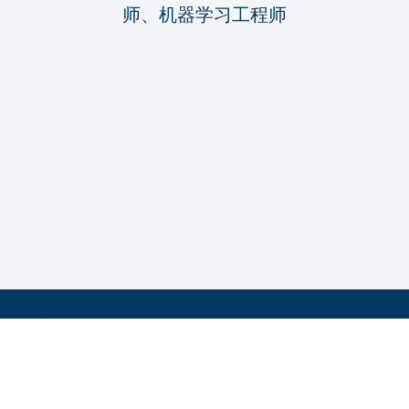
师、机器学习工程师
关于
服务
欧立腾中国
行业
工程服务
企业社会责任