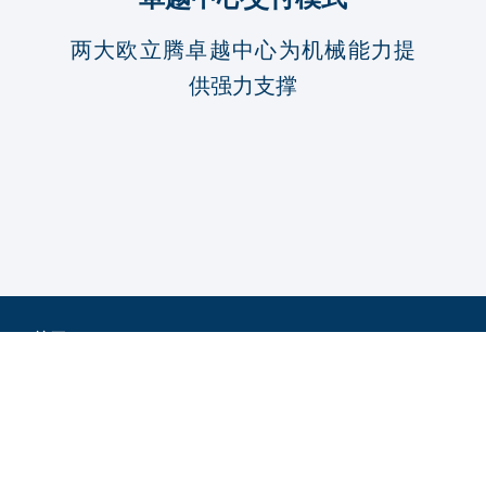
两大欧立腾卓越中心为机械能力提
供强力支撑
关于
服务
欧立腾中国
行业
工程服务
企业社会责任
新闻动态
汽车
信息技术服务